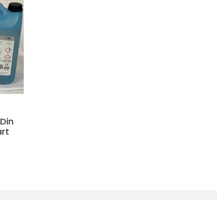
 Din
art