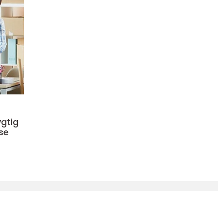
ygtig
se