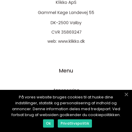
web:
www.klikko.dk
Menu
Annoncering
På vores website bruges cookies til at huske dine
Om os
indstillinger, statistik og personalisering af indhold og
Cookies
annoncer. Denne information deles med tredjepart. Ved
fortsat brug af websiden godkender du cookiepolitikken.
Kontakt os
Ok
Privatlivspolitik
Sitemap