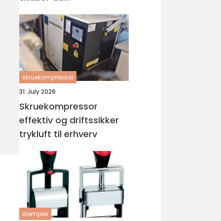
tilgængelighed uden at
ofre æstetikken
skruekompressor
31. July 2026
Skruekompressor
effektiv og driftssikker
trykluft til erhverv
stempler