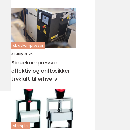
tilgængelighed uden at
ofre æstetikken
skruekompressor
31. July 2026
Skruekompressor
effektiv og driftssikker
trykluft til erhverv
stempler