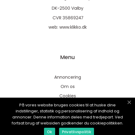
web:
www.klikko.dk
Menu
Annoncering
Om os
Cookies
På vores website bruges cookies til at huske dine
Kontakt os
indstillinger, statistik og personalisering af indhold og
Sitemap
annoncer. Denne information deles med tredjepart. Ved
fortsat brug af websiden godkender du cookiepolitikken.
Ok
Privatlivspolitik