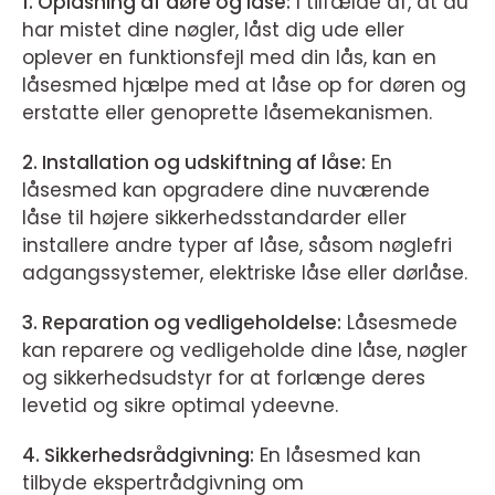
1. Oplåsning af døre og låse:
I tilfælde af, at du
har mistet dine nøgler, låst dig ude eller
oplever en funktionsfejl med din lås, kan en
låsesmed hjælpe med at låse op for døren og
erstatte eller genoprette låsemekanismen.
2. Installation og udskiftning af låse:
En
låsesmed kan opgradere dine nuværende
låse til højere sikkerhedsstandarder eller
installere andre typer af låse, såsom nøglefri
adgangssystemer, elektriske låse eller dørlåse.
3. Reparation og vedligeholdelse:
Låsesmede
kan reparere og vedligeholde dine låse, nøgler
og sikkerhedsudstyr for at forlænge deres
levetid og sikre optimal ydeevne.
4. Sikkerhedsrådgivning:
En låsesmed kan
tilbyde ekspertrådgivning om