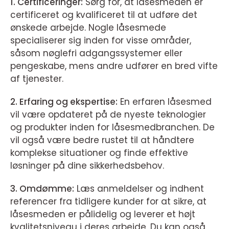
1. Certificeringer:
Sørg for, at låsesmeden er
certificeret og kvalificeret til at udføre det
ønskede arbejde. Nogle låsesmede
specialiserer sig inden for visse områder,
såsom nøglefri adgangssystemer eller
pengeskabe, mens andre udfører en bred vifte
af tjenester.
2. Erfaring og ekspertise:
En erfaren låsesmed
vil være opdateret på de nyeste teknologier
og produkter inden for låsesmedbranchen. De
vil også være bedre rustet til at håndtere
komplekse situationer og finde effektive
løsninger på dine sikkerhedsbehov.
3. Omdømme:
Læs anmeldelser og indhent
referencer fra tidligere kunder for at sikre, at
låsesmeden er pålidelig og leverer et højt
kvalitetsniveau i deres arbejde. Du kan også