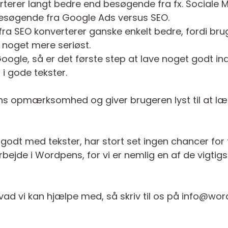
erer langt bedre end besøgende fra fx. Sociale M
besøgende fra Google Ads versus SEO.
n fra SEO konverterer ganske enkelt bedre, fordi br
 noget mere seriøst.
Google, så er det første step at lave noget godt in
 i gode tekster.
ns opmærksomhed og giver brugeren lyst til at l
godt med tekster, har stort set ingen chancer for
rbejde i Wordpens, for vi er nemlig en af de vigtig
vad vi kan hjælpe med, så skriv til os på info@w