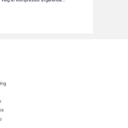
u
ing
s
os
p