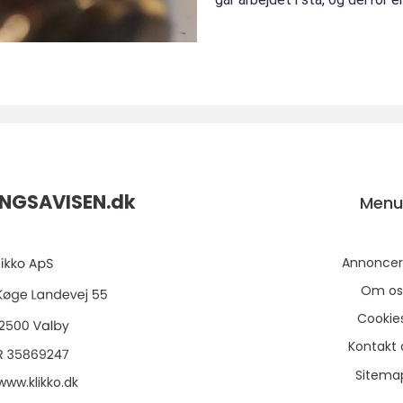
for både dr...
NGSAVISEN.
dk
Men
Annoncer
Om os
Cookie
Kontakt 
Sitema
www.klikko.dk