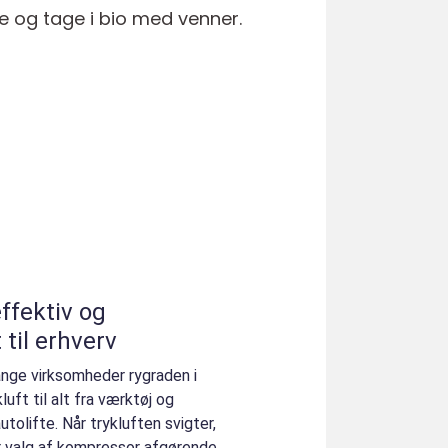
e og tage i bio med venner.
 til erhverv
nge virksomheder rygraden i
uft til alt fra værktøj og
tolifte. Når trykluften svigter,
 er valg af kompressor afgørende