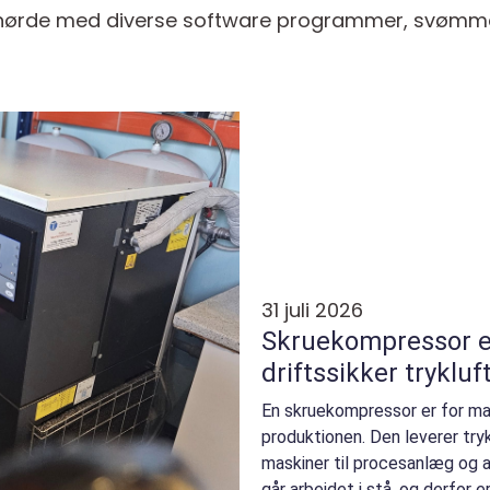
 at nørde med diverse software programmer, svømm
31 juli 2026
Skruekompressor effektiv og
driftssikker trykluft
En skruekompressor er for ma
produktionen. Den leverer trykl
maskiner til procesanlæg og au
går arbejdet i stå, og derfor