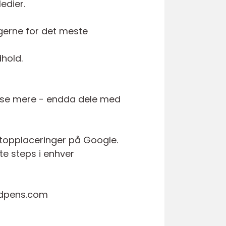
edier.
ugerne for det meste
dhold.
æse mere - endda dele med
 topplaceringer på Google.
ste steps i enhver
ordpens.com