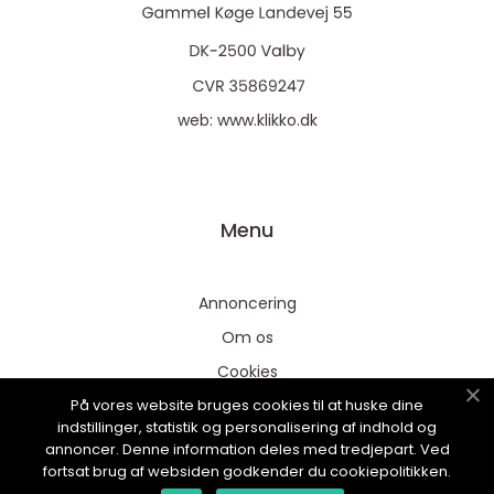
web:
www.klikko.dk
Menu
Annoncering
Om os
Cookies
På vores website bruges cookies til at huske dine
Kontakt os
indstillinger, statistik og personalisering af indhold og
Sitemap
annoncer. Denne information deles med tredjepart. Ved
fortsat brug af websiden godkender du cookiepolitikken.